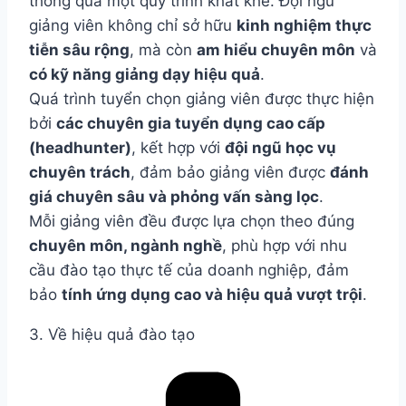
thông qua một quy trình khắt khe. Đội ngũ
giảng viên không chỉ sở hữu
kinh nghi
ệ
m th
ự
c
ti
ễ
n sâu r
ộ
ng
, mà còn
am hi
ể
u chuyên môn
và
có k
ỹ
n
ă
ng gi
ả
ng d
ạ
y hi
ệ
u qu
ả
.
Quá trình tuyển chọn giảng viên được thực hiện
bởi
các chuyên gia tuy
ể
n d
ụ
ng cao c
ấ
p
(headhunter)
, kết hợp với
độ
i ng
ũ
h
ọ
c v
ụ
chuyên trách
, đảm bảo giảng viên được
đ
ánh
giá chuyên sâu và ph
ỏ
ng v
ấ
n sàng l
ọ
c
.
Mỗi giảng viên đều được lựa chọn theo đúng
chuyên môn, ngành ngh
ề
, phù hợp với nhu
cầu đào tạo thực tế của doanh nghiệp, đảm
bảo
tính
ứ
ng d
ụ
ng cao và hi
ệ
u qu
ả
v
ượ
t tr
ộ
i
.
3. Về hiệu quả đào tạo